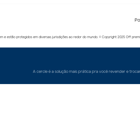
Po
m e estão protegidos em diversas jurisdições ao redor do mundo. © Copyright 2025 Off premi
A cercle é a solução mais prática pra você revender e troca