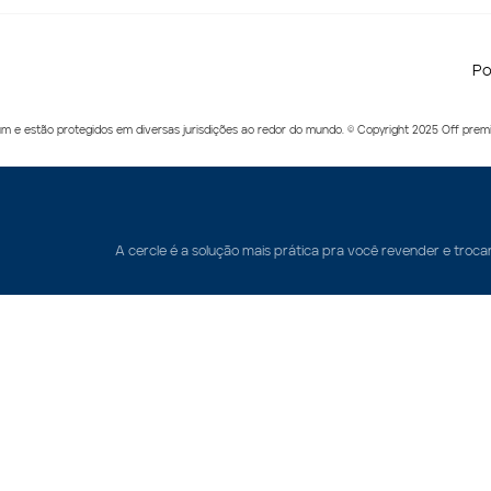
Po
m e estão protegidos em diversas jurisdições ao redor do mundo. © Copyright 2025 Off premi
A cercle é a solução mais prática pra você revender e troca