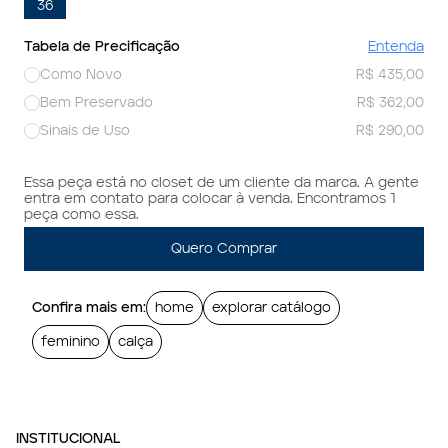
36
Tabela de Precificação
Entenda
Como Novo
R$ 435,00
Bem Preservado
R$ 362,00
Sinais de Uso
R$ 290,00
Essa peça está no closet de um cliente da marca. A gente
entra em contato para colocar à venda. Encontramos 1
peça como essa.
Quero Comprar
Confira mais em:
home
explorar catálogo
feminino
calça
INSTITUCIONAL