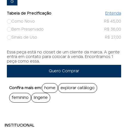
G
Tabela de Precificação
Entenda
Como Novo
R$ 45,00
Bem Preservado
R$ 36,00
Sinais de Uso
R$ 27,00
Essa peça está no closet de um cliente da marca. A gente
entra em contato para colocar à venda. Encontramos 1
peça como essa.
Quero Comprar
Confira mais em:
home
explorar catálogo
feminino
lingerie
INSTITUCIONAL