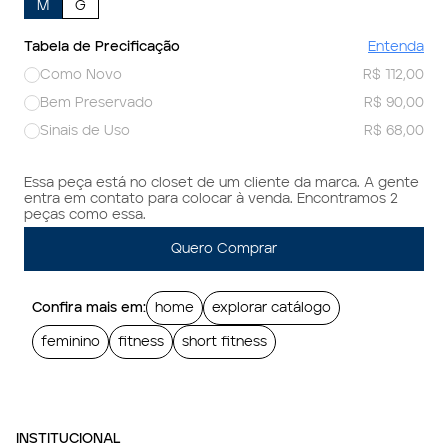
M
G
Tabela de Precificação
Entenda
Como Novo
R$ 112,00
Bem Preservado
R$ 90,00
Sinais de Uso
R$ 68,00
Essa peça está no closet de um cliente da marca. A gente
entra em contato para colocar à venda. Encontramos 2
peças como essa.
Quero Comprar
Confira mais em:
home
explorar catálogo
feminino
fitness
short fitness
INSTITUCIONAL