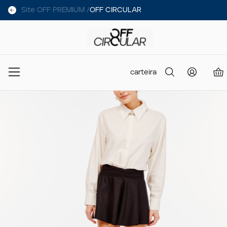
Site OFF PREMIUM /
OFF CIRCULAR
carteira