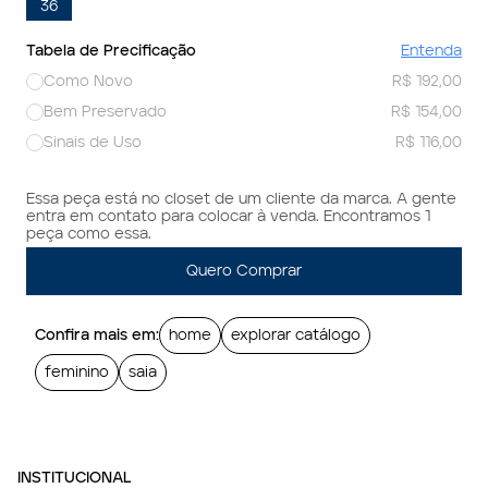
36
Tabela de Precificação
Entenda
Como Novo
R$ 192,00
Bem Preservado
R$ 154,00
Sinais de Uso
R$ 116,00
Essa peça está no closet de um cliente da marca. A gente
entra em contato para colocar à venda. Encontramos 1
peça como essa.
Quero Comprar
Confira mais em:
home
explorar catálogo
feminino
saia
INSTITUCIONAL