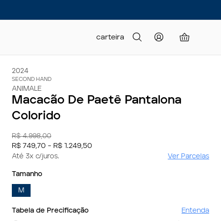
carteira
2024
SECOND HAND
ANIMALE
Macacão De Paetê Pantalona
Colorido
R$ 4.998,00
R$ 749,70 - R$ 1.249,50
Até 3x c/juros.
Ver Parcelas
Tamanho
M
Tabela de Precificação
Entenda