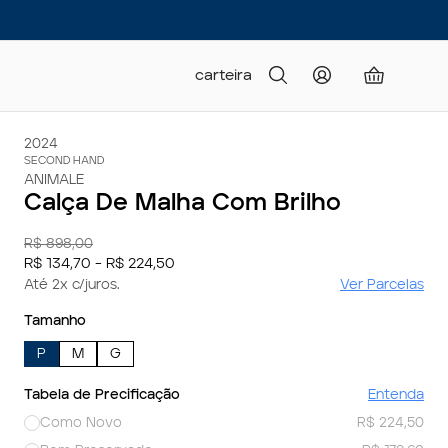
carteira
2024
SECOND HAND
ANIMALE
Calça De Malha Com Brilho
R$ 898,00
R$ 134,70 - R$ 224,50
Até 2x c/juros.
Ver Parcelas
Tamanho
P
M
G
Tabela de Precificação
Entenda
Como Novo
R$ 224,50