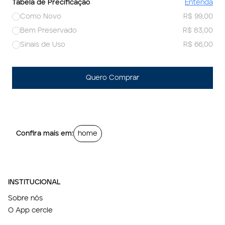
Tabela de Precificação
Entenda
Como Novo
R$ 99,00
Bem Preservado
R$ 83,00
Sinais de Uso
R$ 66,00
Quero Comprar
Confira mais em:
home
INSTITUCIONAL
Sobre nós
O App cercle