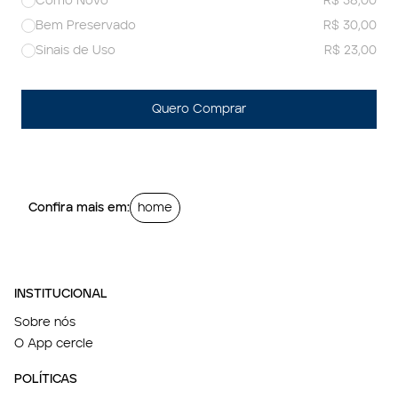
Como Novo
R$ 38,00
Bem Preservado
R$ 30,00
Sinais de Uso
R$ 23,00
Quero Comprar
Confira mais em:
home
INSTITUCIONAL
Sobre nós
O App cercle
POLÍTICAS