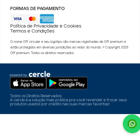
FORMAS DE PAGAMENTO
Política de Privacidade e Cookies
Termos e Condições
O nome Off circular e seu logotipo são marcas registradas de Off premium e
estão protegidos em diversas jurisdições ao redor do mundo. © Copyright 2025
Off premium. Todos os direitos reservados.
Todos os Direitos Reservados.
A cercle é a solução mais prática pra você revender e trocar seus
produtos usados por crédito nas suas marcas favoritas!