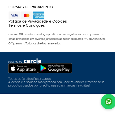
FORMAS DE PAGAMENTO
Política de Privacidade e Cookies
Termos e Condições
O nome Off circular e seu logotipo são marcas registradas de Off premium e
estão protegidos em diversas jurisdições ao redor do mundo. © Copyright 2025
Off premium. Todos os direitos reservados.
Todos os Direitos Reservados.
A cercle é a solução mais prática pra você revender e trocar seus
produtos usados por crédito nas suas marcas favoritas!